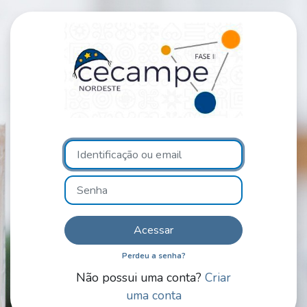
Ir para o conteúdo principal
Acesso a FNDE | UFPB 
Avançar para criar nova conta
Identificação ou email
Senha
Acessar
Perdeu a senha?
Não possui uma conta?
Criar
uma conta